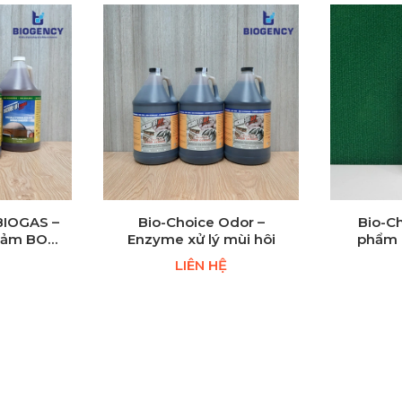
BIOGAS –
Bio-Choice Odor –
Bio-C
Giảm BOD,
Enzyme xử lý mùi hôi
phẩm 
S)
LIÊN HỆ