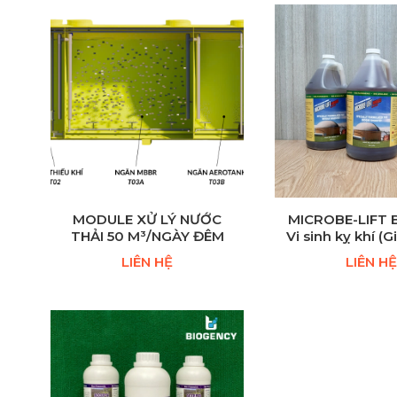
MODULE XỬ LÝ NƯỚC
MICROBE-LIFT 
THẢI 50 M³/NGÀY ĐÊM
Vi sinh kỵ khí (
COD, TS
LIÊN HỆ
LIÊN HỆ