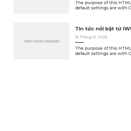
The purpose of this HTML
default settings are with 
possible HTML Elements a
as to not miss any possi
a site.
Tin tức nổi bặt từ iWE
15 Tháng 01, 2026
The purpose of this HTML
default settings are with 
possible HTML Elements a
as to not miss any possi
a site.