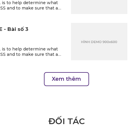
 is to help determine what
CSS and to make sure that all
re included in this HTML so
ble Elements when designing
 - Bài số 3
 is to help determine what
CSS and to make sure that all
re included in this HTML so
ble Elements when designing
Xem thêm
ĐỐI TÁC