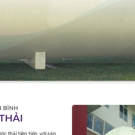
N BÌNH
THẢI
c thải tiên tiến, với sản