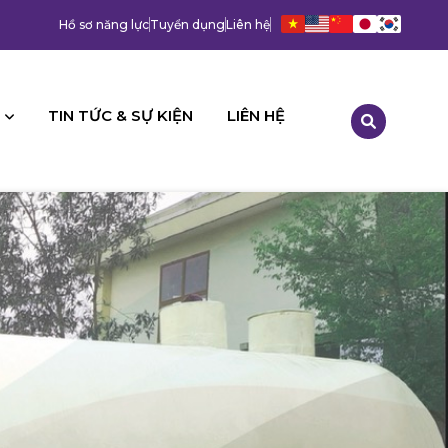
Hồ sơ năng lực
Tuyển dụng
Liên hệ
TIN TỨC & SỰ KIỆN
LIÊN HỆ