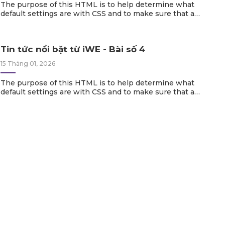
The purpose of this HTML is to help determine what
default settings are with CSS and to make sure that all
possible HTML Elements are included in this HTML so
as to not miss any possible Elements when designing
a site.
Tin tức nổi bặt từ iWE - Bài số 4
15 Tháng 01, 2026
The purpose of this HTML is to help determine what
default settings are with CSS and to make sure that all
possible HTML Elements are included in this HTML so
as to not miss any possible Elements when designing
a site.