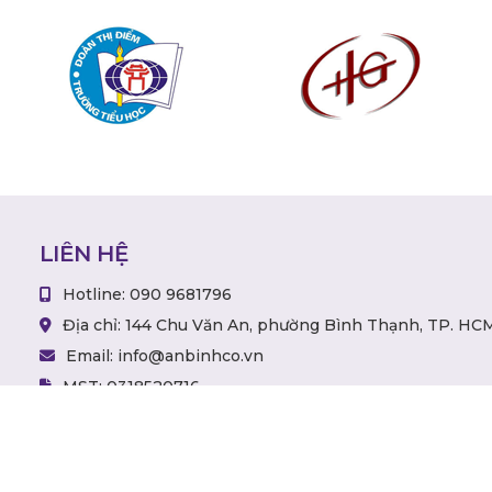
LIÊN HỆ
Hotline: ‭090 9681796‬
Địa chỉ: 144 Chu Văn An, phường Bình Thạnh, TP. HC
Email: info@anbinhco.vn
MST: 0318520716